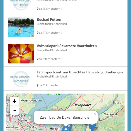
ca. 15 km entfernt
Bosbad Putten
Freizeitbad/Erlebnisbad
ca. 17 km entfernt
Vakantiepark Ackersate Voorthuizen
Freizeitbad/Erlebnisbad
ca. 19 km entfernt
Laco sportcentrum Utrechtse Heuvelrug Driebergen
Freizeitbad/Erlebnisbad
ca. 21 km entfernt
+
-
×
Zwembad De Duker Bunschoten