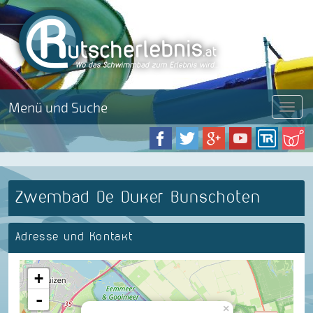
Menü und Suche
Menü
Zwembad De Duker Bunschoten
Adresse und Kontakt
+
-
×