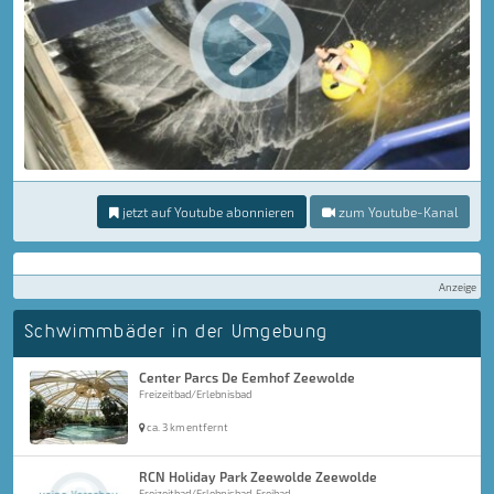
jetzt auf Youtube abonnieren
zum Youtube-Kanal
Anzeige
Schwimmbäder in der Umgebung
Center Parcs De Eemhof Zeewolde
Freizeitbad/Erlebnisbad
ca. 3 km entfernt
RCN Holiday Park Zeewolde Zeewolde
Freizeitbad/Erlebnisbad, Freibad