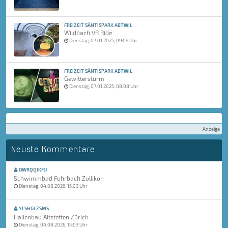
FREIZEIT SÄNTISPARK ABTWIL
Wildbach VR Ride
Dienstag, 07.01.2025, 09:09 Uhr
FREIZEIT SÄNTISPARK ABTWIL
Gewittersturm
Dienstag, 07.01.2025, 08:08 Uhr
Anzeige
Neuste Kommentare
OWRQQIKFJJ
Schwimmbad Fohrbach Zollikon
Dienstag, 04.08.2026, 15:03 Uhr
YLSHGLZSMS
Hallenbad Altstetten Zürich
Dienstag, 04.08.2026, 15:03 Uhr