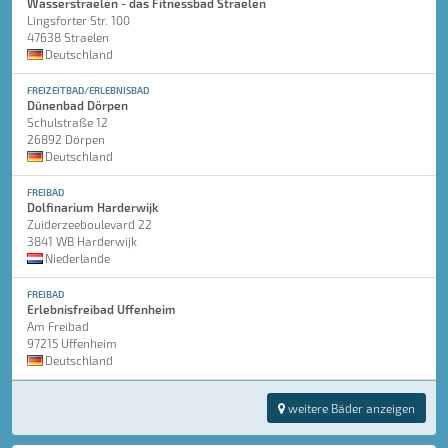
Wasserstraelen - das Fitnessbad Straelen
Lingsforter Str. 100
47638 Straelen
Deutschland
FREIZEITBAD/ERLEBNISBAD
Dünenbad Dörpen
Schulstraße 12
26892 Dörpen
Deutschland
FREIBAD
Dolfinarium Harderwijk
Zuiderzeeboulevard 22
3841 WB Harderwijk
Niederlande
FREIBAD
Erlebnisfreibad Uffenheim
Am Freibad
97215 Uffenheim
Deutschland
weitere Bäder anzeigen