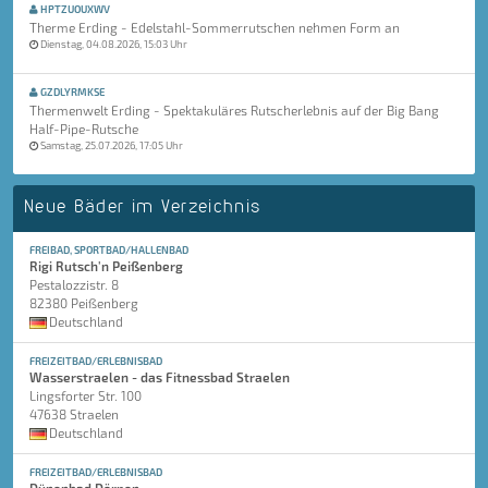
HPTZUOUXWV
Therme Erding - Edelstahl-Sommerrutschen nehmen Form an
Dienstag, 04.08.2026, 15:03 Uhr
GZDLYRMKSE
Thermenwelt Erding - Spektakuläres Rutscherlebnis auf der Big Bang
Half-Pipe-Rutsche
Samstag, 25.07.2026, 17:05 Uhr
Neue Bäder im Verzeichnis
FREIBAD, SPORTBAD/HALLENBAD
Rigi Rutsch'n Peißenberg
Pestalozzistr. 8
82380 Peißenberg
Deutschland
FREIZEITBAD/ERLEBNISBAD
Wasserstraelen - das Fitnessbad Straelen
Lingsforter Str. 100
47638 Straelen
Deutschland
FREIZEITBAD/ERLEBNISBAD