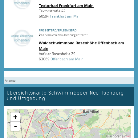
Textorbad Frankfurt am Main
Textorstraße 42
60594
Frankfurt am Main
FREIZEITBAD/ERLEBNISBAD
ca. 5 km von Neu-Isenburg entfernt
Waldschwimmbad Rosenhöhe Offenbach am
Main
Auf der Rosenhöhe 29
63069
Offenbach am Main
Anzeige
Übersichtskarte Schwimmbäder Neu-Isenburg
und Umgebung
+
-