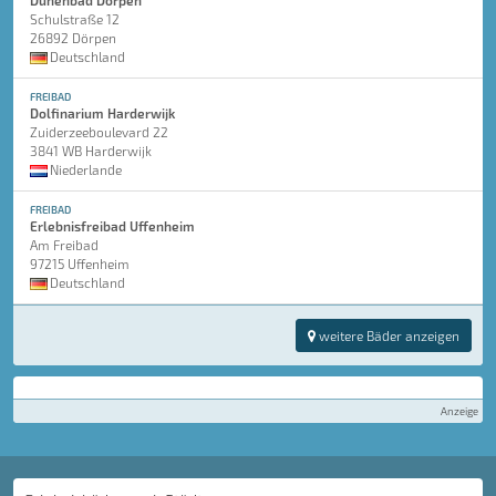
Dünenbad Dörpen
Schulstraße 12
26892 Dörpen
Deutschland
FREIBAD
Dolfinarium Harderwijk
Zuiderzeeboulevard 22
3841 WB Harderwijk
Niederlande
FREIBAD
Erlebnisfreibad Uffenheim
Am Freibad
97215 Uffenheim
Deutschland
weitere Bäder anzeigen
Anzeige