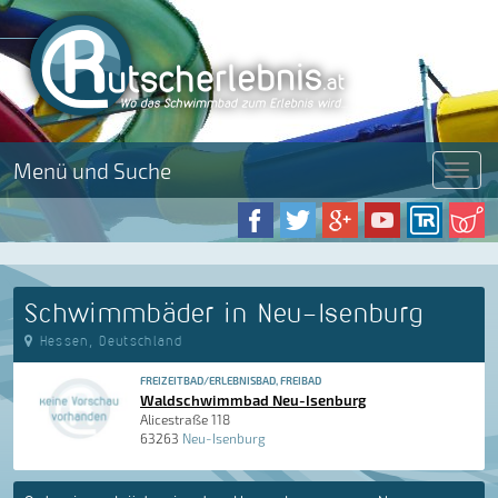
Menü und Suche
Menü
Schwimmbäder in Neu-Isenburg
Hessen, Deutschland
FREIZEITBAD/ERLEBNISBAD, FREIBAD
Waldschwimmbad Neu-Isenburg
Alicestraße 118
63263
Neu-Isenburg