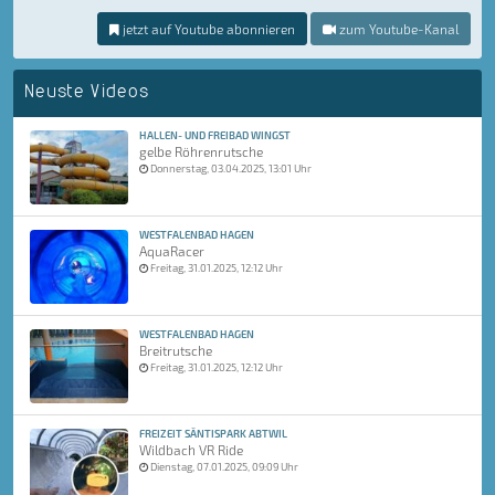
jetzt auf Youtube abonnieren
zum Youtube-Kanal
Neuste Videos
HALLEN- UND FREIBAD WINGST
gelbe Röhrenrutsche
Donnerstag, 03.04.2025, 13:01 Uhr
WESTFALENBAD HAGEN
AquaRacer
Freitag, 31.01.2025, 12:12 Uhr
WESTFALENBAD HAGEN
Breitrutsche
Freitag, 31.01.2025, 12:12 Uhr
FREIZEIT SÄNTISPARK ABTWIL
Wildbach VR Ride
Dienstag, 07.01.2025, 09:09 Uhr