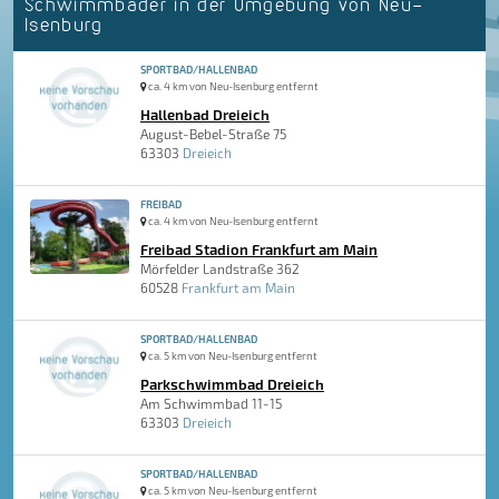
Schwimmbäder in der Umgebung von Neu-
Isenburg
SPORTBAD/HALLENBAD
ca. 4 km von Neu-Isenburg entfernt
Hallenbad Dreieich
August-Bebel-Straße 75
63303
Dreieich
FREIBAD
ca. 4 km von Neu-Isenburg entfernt
Freibad Stadion Frankfurt am Main
Mörfelder Landstraße 362
60528
Frankfurt am Main
SPORTBAD/HALLENBAD
ca. 5 km von Neu-Isenburg entfernt
Parkschwimmbad Dreieich
Am Schwimmbad 11-15
63303
Dreieich
SPORTBAD/HALLENBAD
ca. 5 km von Neu-Isenburg entfernt