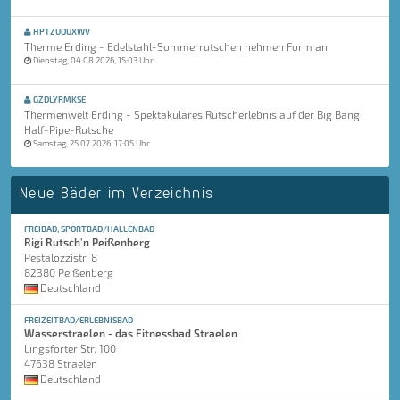
HPTZUOUXWV
Therme Erding - Edelstahl-Sommerrutschen nehmen Form an
Dienstag, 04.08.2026, 15:03 Uhr
GZDLYRMKSE
Thermenwelt Erding - Spektakuläres Rutscherlebnis auf der Big Bang
Half-Pipe-Rutsche
Samstag, 25.07.2026, 17:05 Uhr
Neue Bäder im Verzeichnis
FREIBAD, SPORTBAD/HALLENBAD
Rigi Rutsch'n Peißenberg
Pestalozzistr. 8
82380 Peißenberg
Deutschland
FREIZEITBAD/ERLEBNISBAD
Wasserstraelen - das Fitnessbad Straelen
Lingsforter Str. 100
47638 Straelen
Deutschland