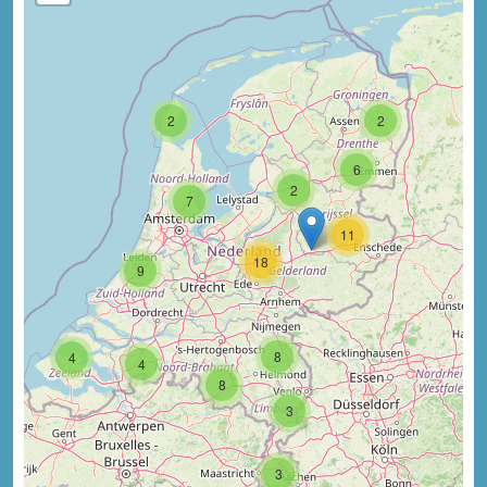
2
2
6
2
7
11
18
9
8
4
4
8
3
3