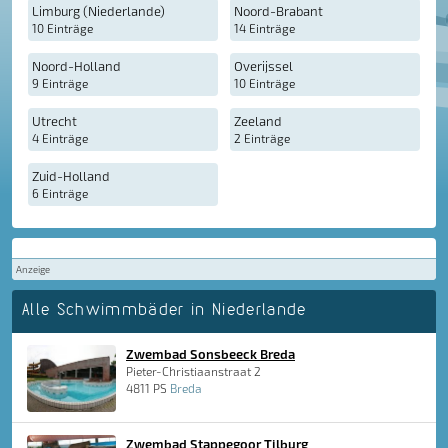
Limburg (Niederlande)
Noord-Brabant
10 Einträge
14 Einträge
Noord-Holland
Overijssel
9 Einträge
10 Einträge
Utrecht
Zeeland
4 Einträge
2 Einträge
Zuid-Holland
6 Einträge
Anzeige
Alle Schwimmbäder in Niederlande
Zwembad Sonsbeeck Breda
Pieter-Christiaanstraat 2
4811 PS
Breda
Zwembad Stappegoor Tilburg