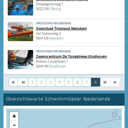
Stappegoorweg 1
5022 DA
Tilburg
FREIZEITBAD/ERLEBNISBAD
Zwembad Tropiqua Veendam
Jan Salwaweg 2
9641 LN
Veendam
FREIZEITBAD/ERLEBNISBAD
Zwemcentrum De Tongelreep Eindhoven
Antoon Coolenlaan 1
5644 RX
Eindhoven
1
2
3
4
5
6
7
8
Übersichtskarte Schwimmbäder Niederlande
+
-