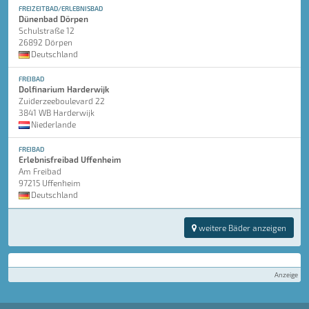
FREIZEITBAD/ERLEBNISBAD
Dünenbad Dörpen
Schulstraße 12
26892 Dörpen
Deutschland
FREIBAD
Dolfinarium Harderwijk
Zuiderzeeboulevard 22
3841 WB Harderwijk
Niederlande
FREIBAD
Erlebnisfreibad Uffenheim
Am Freibad
97215 Uffenheim
Deutschland
weitere Bäder anzeigen
Anzeige