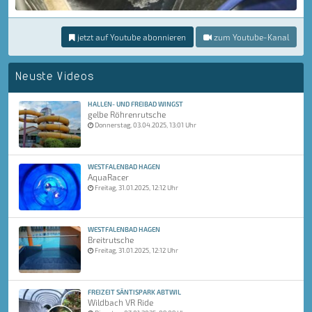
jetzt auf Youtube abonnieren
zum Youtube-Kanal
Neuste Videos
HALLEN- UND FREIBAD WINGST
gelbe Röhrenrutsche
Donnerstag, 03.04.2025, 13:01 Uhr
WESTFALENBAD HAGEN
AquaRacer
Freitag, 31.01.2025, 12:12 Uhr
WESTFALENBAD HAGEN
Breitrutsche
Freitag, 31.01.2025, 12:12 Uhr
FREIZEIT SÄNTISPARK ABTWIL
Wildbach VR Ride