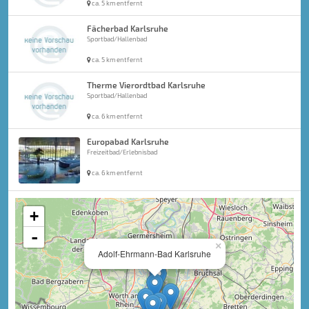
ca. 5 km entfernt
Fächerbad Karlsruhe
Sportbad/Hallenbad
ca. 5 km entfernt
Therme Vierordtbad Karlsruhe
Sportbad/Hallenbad
ca. 6 km entfernt
Europabad Karlsruhe
Freizeitbad/Erlebnisbad
ca. 6 km entfernt
+
-
×
Adolf-Ehrmann-Bad Karlsruhe