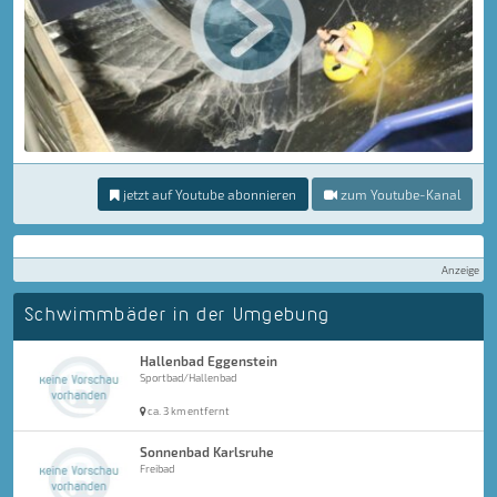
jetzt auf Youtube abonnieren
zum Youtube-Kanal
Anzeige
Schwimmbäder in der Umgebung
Hallenbad Eggenstein
Sportbad/Hallenbad
ca. 3 km entfernt
Sonnenbad Karlsruhe
Freibad