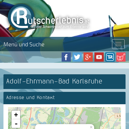
Menü und Suche
Menü
Adolf-Ehrmann-Bad Karlsruhe
Adresse und Kontakt
+
-
×