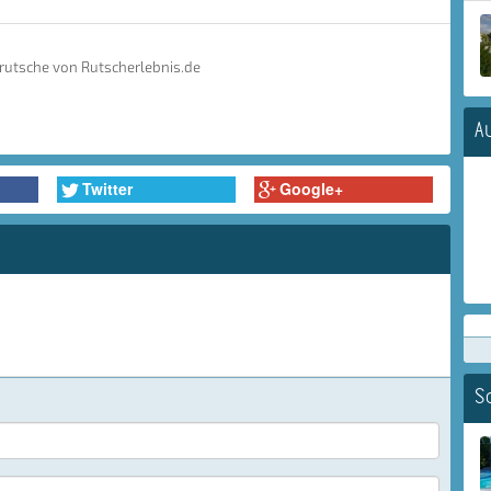
trutsche von Rutscherlebnis.de
A
Twitter
Google+
S