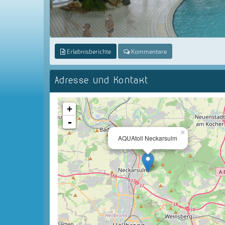
Erlebnisberichte
Kommentare
Adresse und Kontakt
+
-
×
AQUAtoll Neckarsulm