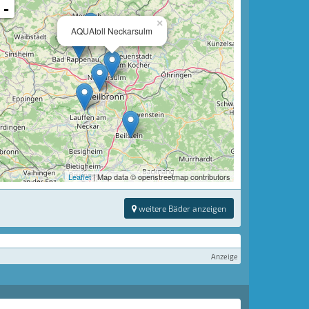
-
×
AQUAtoll Neckarsulm
Leaflet
| Map data © openstreetmap contributors
weitere Bäder anzeigen
Anzeige