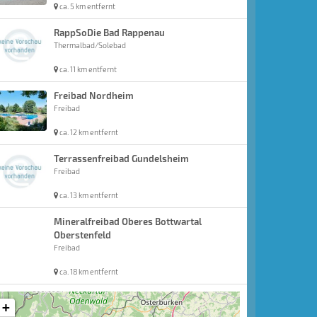
ca. 5 km entfernt
RappSoDie Bad Rappenau
Thermalbad/Solebad
ca. 11 km entfernt
Freibad Nordheim
Freibad
ca. 12 km entfernt
Terrassenfreibad Gundelsheim
Freibad
ca. 13 km entfernt
Mineralfreibad Oberes Bottwartal
Oberstenfeld
Freibad
ca. 18 km entfernt
+