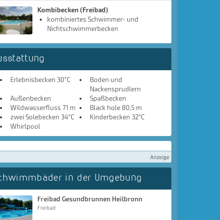
Kombibecken (Freibad)
kombiniertes Schwimmer- und
Nichtschwimmerbecken
usstattung
Erlebnisbecken 30°C
Boden und
Nackensprudlern
Außenbecken
Spaßbecken
Wildwasserfluss 71 m
Black hole 80,5 m
zwei Solebecken 34°C
Kinderbecken 32°C
Whirlpool
Anzeige
chwimmbäder in der Umgebung
Freibad Gesundbrunnen Heilbronn
Freibad