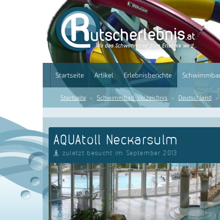
Startseite
Artikel
Erlebnisberichte
Schwimmbad
Startseite
Schwimmbad-Verzeichnis
Deutschland
AQUAtoll Neckarsulm
zuletzt besucht im September 2013