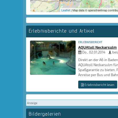
Leaflet
| Map data © openstreetmap contribu
Erlebnisberichte und Artikel
ERLEBNISBERICHT
AQUAtoll Neckarsulm
Do., 02.01.2014
bes
Direkt an der A6 in Bade
AQUAtoll Neckarsulm für
Spaßgarantie zu bieten. 
Anreise per Bus und Bahn
Erlebnisbericht lesen
Anzeige
Bildergalerien