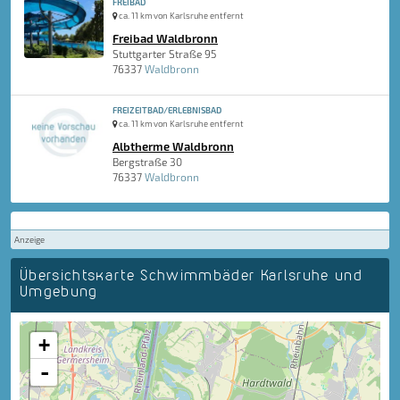
FREIBAD
ca. 11 km von Karlsruhe entfernt
Freibad Waldbronn
Stuttgarter Straße 95
76337
Waldbronn
FREIZEITBAD/ERLEBNISBAD
ca. 11 km von Karlsruhe entfernt
Albtherme Waldbronn
Bergstraße 30
76337
Waldbronn
Anzeige
Übersichtskarte Schwimmbäder Karlsruhe und
Umgebung
+
-