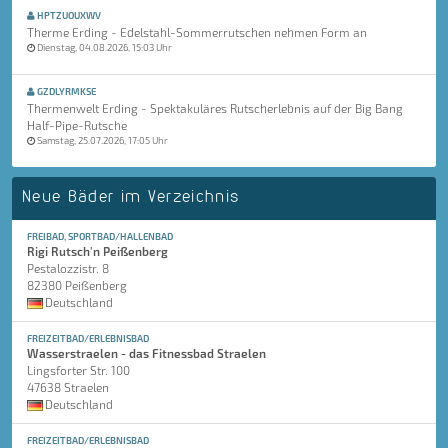
HPTZUOUXWV
Therme Erding - Edelstahl-Sommerrutschen nehmen Form an
Dienstag, 04.08.2026, 15:03 Uhr
GZDLYRMKSE
Thermenwelt Erding - Spektakuläres Rutscherlebnis auf der Big Bang
Half-Pipe-Rutsche
Samstag, 25.07.2026, 17:05 Uhr
Neue Bäder im Verzeichnis
FREIBAD, SPORTBAD/HALLENBAD
Rigi Rutsch'n Peißenberg
Pestalozzistr. 8
82380 Peißenberg
Deutschland
FREIZEITBAD/ERLEBNISBAD
Wasserstraelen - das Fitnessbad Straelen
Lingsforter Str. 100
47638 Straelen
Deutschland
FREIZEITBAD/ERLEBNISBAD