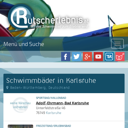
Menü und Suche
Menü
Schwimmbäder in Karlsruhe
Baden-Württemberg, Deutschland
SPORTBAD/HALLENBAD
Adolf-Ehrmann-Bad Karlsruhe
Unterfeldstraße 46
76149
Karlsruhe
FREIZEITBAD/ERLEBNISBAD