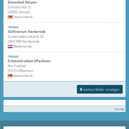
Dünenbad Dörpen
Schulstraße 12
26892 Dörpen
Deutschland
FREIBAD
Dolfinarium Harderwijk
Zuiderzeeboulevard 22
3841 WB Harderwijk
Niederlande
FREIBAD
Erlebnisfreibad Uffenheim
Am Freibad
97215 Uffenheim
Deutschland
weitere Bäder anzeigen
Anzeige