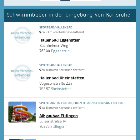
Schwimmbäder in der Umgebung von Karlsruhe
SPORTBAD/HALLENBAD
ca. 7 km von Karlsruhe entfernt
Hallenbad Eggenstein
Buchheimer Weg 1
76344
Eggenstein
SPORTBAD/HALLENBAD
ca. 8 km von Karlsruhe entfernt
Hallenbad Rheinstetten
Vogesenstraße 22a
76287
Rheinstetten
SPORTBAD/HALLENBAD, FREIZEITBAD/ERLEBNISBAD, FREIBAD
ca. 8 km von Karlsruhe entfernt
Albgaubad Ettlingen
Luisenstraße 14
76275
Ettlingen